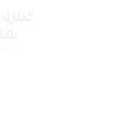
 que
ma
México
a