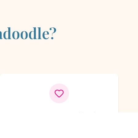
adoodle?
Temperamento Equilibrado
Dulces, sociables y empáticos, ideales
para familias y apoyo emocional.