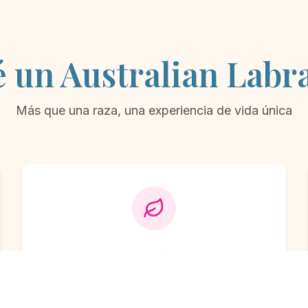
é un Australian Labr
Más que una raza, una experiencia de vida única
Amigable con las Alergias
Sin muda y apto para personas con
alergias, perfecto para cualquier hogar.