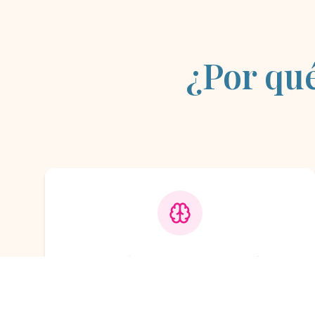
¿Por qu
Inteligencia Excepcional
Altamente inteligentes y fáciles de
entrenar, aprenden con rapidez y