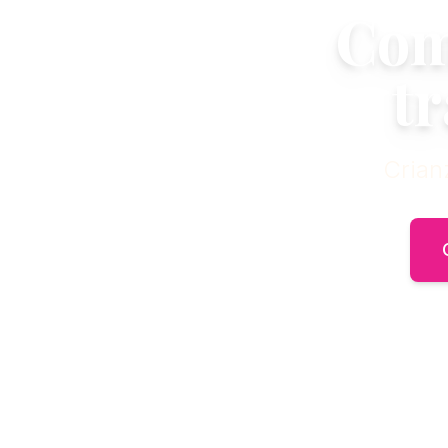
Com
t
Crian