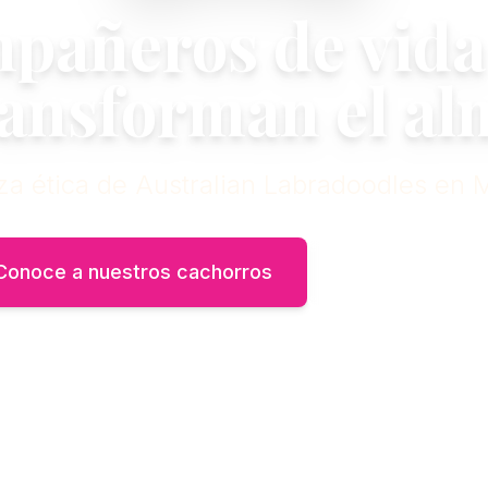
pañeros de vida
ransforman el al
za ética de Australian Labradoodles en 
Conoce a nuestros cachorros
Nuestra histori